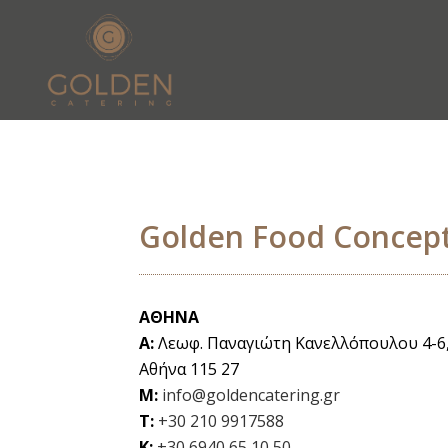
Golden Food Concep
ΑΘΗΝΑ
A:
Λεωφ. Παναγιώτη Κανελλόπουλου 4-6
Αθήνα 115 27
M:
info@goldencatering.gr
T:
+30 210 9917588
K:
+30 6940 65 10 50